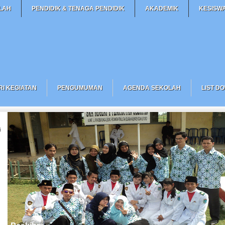
OLAH
PENDIDIK & TENAGA PENDIDIK
AKADEMIK
KESISW
RI KEGIATAN
PENGUMUMAN
AGENDA SEKOLAH
LIST D
i