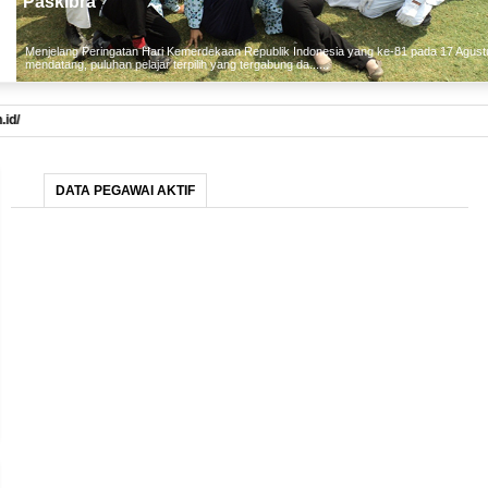
Paskibra
Menjelang Peringatan Hari Kemerdekaan Republik Indonesia yang ke-81 pada 17 Agust
mendatang, puluhan pelajar terpilih yang tergabung da......
DATA PEGAWAI AKTIF