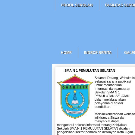
PROFIL SEKOLAH
FASILITAS SEK
HOME
INDEXS BERITA
GALE
SMA N 1 PEMULUTAN SELATAN
Selamat Datang, Website in
sebagai sarana publikasi
untuk memberikan
Informasi dan gambaran
Sekolah SMA N 1
PEMULUTAN SELATAN
dalam melaksanakan
pelayanan di sektor
pendidikan.
Melalui keberadaan website
ini kiranya Siswa dan
masyarkat dapat
mengetahui seluruh informasi tentang Kebijakan
Sekolah SMA N 1 PEMULUTAN SELATAN didalam
pengelolaan sektor pendidikan di wilayah Kota Ogan