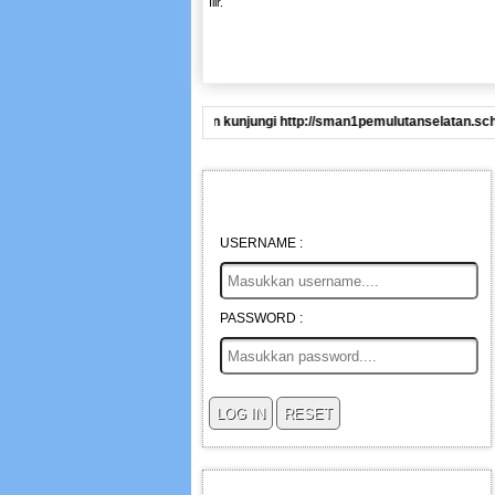
Ilir.
Pemulutan Selatan : silahkan kunjungi http://sman1pemulutanselatan.sch.id/
LOGIN ADMIN OPERATOR
USERNAME :
PASSWORD :
FOTO KEPALA SEKOLAH