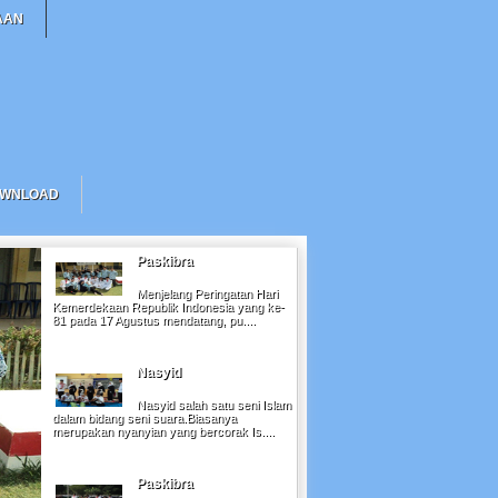
AAN
OWNLOAD
Paskibra
Menjelang Peringatan Hari
Kemerdekaan Republik Indonesia yang ke-
81 pada 17 Agustus mendatang, pu....
Nasyid
Nasyid salah satu seni Islam
dalam bidang seni suara.Biasanya
merupakan nyanyian yang bercorak Is....
Paskibra