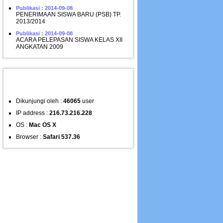
Publikasi : 2014-09-08
PENERIMAAN SISWA BARU (PSB) TP.
2013/2014
Publikasi : 2014-09-08
ACARA PELEPASAN SISWA KELAS XII
ANGKATAN 2009
STATISTIK PENGUNJUNG
Dikunjungi oleh :
46065
user
IP address :
216.73.216.228
OS :
Mac OS X
Browser :
Safari 537.36