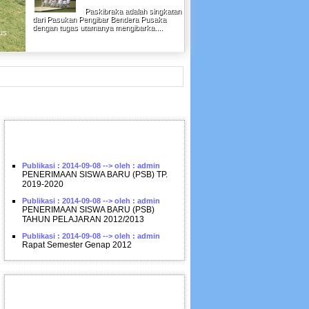
Nasyid
Paskibraka adalah singkatan
dari Pasukan Pengibar Bendera Pusaka
dengan tugas utamanya mengibarka....
us
Nasyid salah satu seni Islam dalam bidang seni suara.Biasanya merupakan nyany
bercorak Islam dan mengandungi kata-kata nasihat, k......
Paskibra
Paskibraka adalah singkatan
dari Pasukan Pengibar Bendera Pusaka
dengan tugas utamanya mengibarka....
PENGUMUMAN TERBARU
Publikasi : 2014-09-08 --> oleh : admin
PENERIMAAN SISWA BARU (PSB) TP.
2019-2020
Publikasi : 2014-09-08 --> oleh : admin
PENERIMAAN SISWA BARU (PSB)
TAHUN PELAJARAN 2012/2013
Publikasi : 2014-09-08 --> oleh : admin
Rapat Semester Genap 2012
AGENDA SEKOLAH